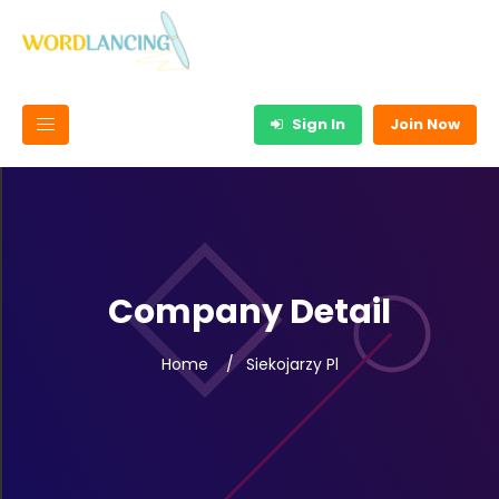
Sign In
Join Now
Company Detail
Home
Siekojarzy Pl